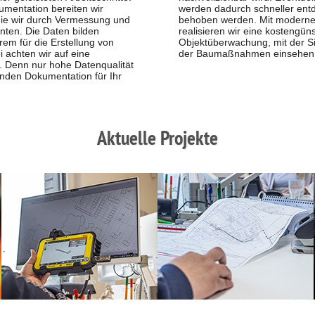
umentation bereiten wir
eckt und können zeitnah
die wir durch Vermessung und
dernen Softwarelösungen
ten. Die Daten bilden
ünstige rechtskonforme
rem für die Erstellung von
 jederzeit den Fortschritt
 achten wir auf eine
der Baumaßnahmen einsehen
. Denn nur hohe Datenqualität
enden Dokumentation für Ihr
Aktuelle Projekte