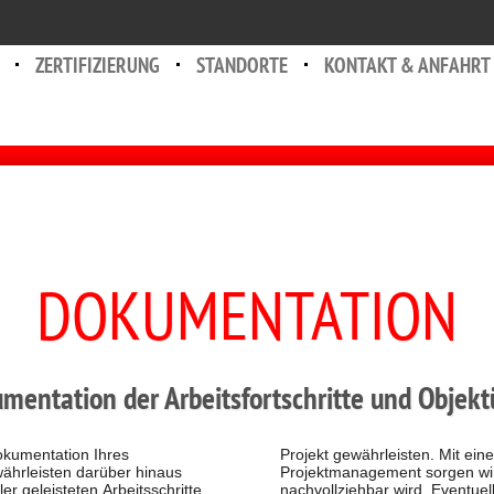
ZERTIFIZIERUNG
STANDORTE
KONTAKT & ANFAHRT
DOKUMENTATION
entation der Arbeitsfortschritte und Obje
okumentation Ihres
einem sorgfältigen
hrleisten darüber hinaus
 dafür, dass der Bauablauf
er geleisteten Arbeitsschritte.
tuell auftretende Probleme