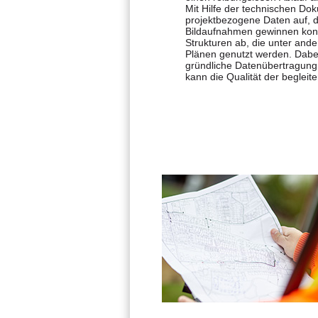
Mit Hilfe der technischen Dok
werden dadurch schneller entd
projektbezogene Daten auf, 
behoben werden. Mit mo
Bildaufnahmen gewinnen konn
realisieren wir eine kosteng
Strukturen ab, die unter ande
Objektüberwachung, mit der Sie
Plänen genutzt werden. Dabei
gründliche Datenübertragung
kann die Qualität der begleit