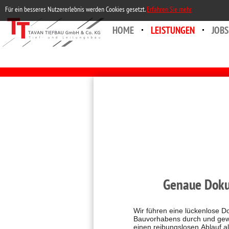
Für ein besseres Nutzererlebnis werden Cookies gesetzt.
Erfahren Sie mehr
HOME
LEISTUNGEN
JOBS
Genaue Dokum
Wir führen eine lückenlose D
Projekt gewährleisten. Mit 
Bauvorhabens durch und gewä
Projektmanagement sorgen wir
einen reibungslosen Ablauf all
nachvollziehbar wird. Even