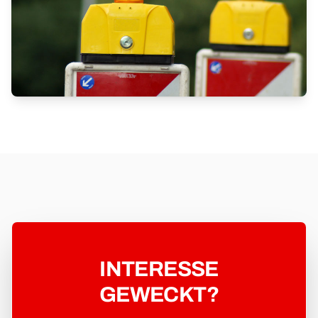
NETZAUSBAU MIT FOKUS AUF
ANSCHLUSSQUALITÄT UND
PRÄZISION
INTERESSE
GEWECKT?