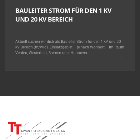
BAULEITER STROM FÜR DEN 1 KV
UND 20 KV BEREICH
Aktuell suchen wir dich als Bauleiter Strom für den 1 kV und 20
kV Bereich (m/w/d). Einsatzgebiet – je nach Wohnort – im Raum
Verden, Westerholt, Bremen oder Hannover.